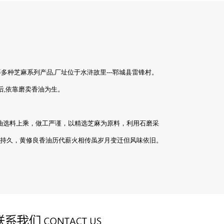
礼盒装香油系列
种芝麻系列产品,厂址位于水浒故里---郓城县雷锋村。
伍后,依靠磨卖香油为生。
香油选料上乘，做工严谨，以精选芝麻为原料，利用石磨采
持久，黄修良香油历代薪火相传虽岁月变迁但风味依旧。
瓶装香油系类