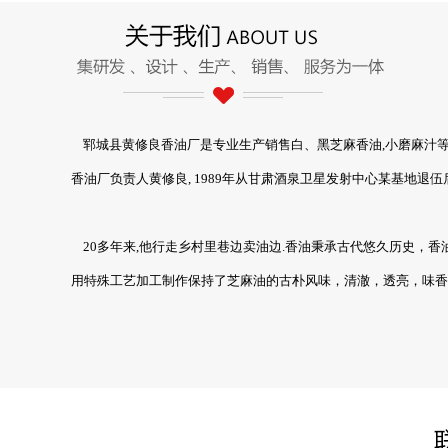
礼盒装香油系列
礼盒装香油系列
郓城县黄修良香油厂是专业生产销售白、黑芝麻香油,小磨麻汁等多
香油厂负责人黄修良, 1989年从甘肃酒泉卫星发射中心某基地退
20多年来,他行走乡村里巷边卖油边.香油秉承古代悠久历史，
用特殊工艺加工制作保持了芝麻油的古朴风味，清澈，透亮，味香
瓶装香油系类
瓶装香油系类