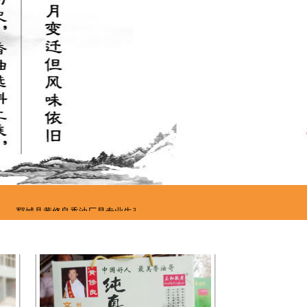
礼盒装香油系列
郓城县黄修良香油厂是专业生产销售白、黑芝麻香油,小磨麻汁等多种芝麻系列产