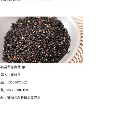
瓶装香油系类
郓城县黄修良香油厂
联系人：黄修良
话：13563876062
机：0530-6881109
地址：郓城县双桥镇后黄岗村