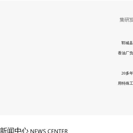
礼盒装香油系列
郓城县黄
香油厂负
20多年
用特殊
瓶装香油系类