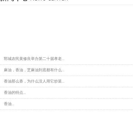
瓶装香油系类
郓城农民黄修良举办第二十届孝老...
麻油，香油，芝麻油到底都有什么...
香油那么香，为什么没人用它炒菜...
香油的特点...
香油...
瓶装香油系类